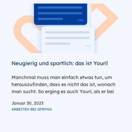
Neugierig und sportlich: das ist Youri!
Manchmal muss man einfach etwas tun, um
herauszufinden, dass es nicht das ist, wonach
man sucht. So erging es auch Youri, als er bei
Spryng als Business Developer anfing. Nach
Januar 30, 2023
drei Monaten kam er zusammen mit der
ARBEITEN BEI SPRYNG
Country Managerin Naomi und…