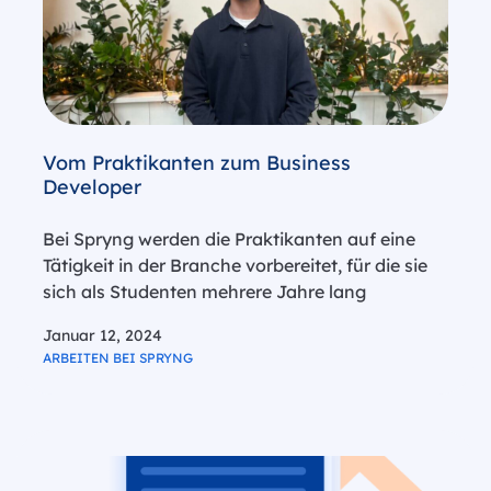
Vom Praktikanten zum Business
Developer
Bei Spryng werden die Praktikanten auf eine
Tätigkeit in der Branche vorbereitet, für die sie
sich als Studenten mehrere Jahre lang
interessiert haben. Als Praktikant muss man bei
Januar 12, 2024
Spryng keinen Kaffee zubereiten. Dafür
ARBEITEN BEI SPRYNG
bekommt man aber eine Rolle mit
Verantwortung und…