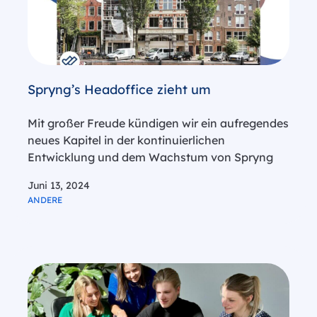
Spryng’s Headoffice zieht um
Mit großer Freude kündigen wir ein aufregendes
neues Kapitel in der kontinuierlichen
Entwicklung und dem Wachstum von Spryng
an. Ab dem 1. Juli 2024 werden wir unsere Büros
Juni 13, 2024
von der belebten Hannie Dankbaarpassage 20-
ANDERE
b in Amsterdam, im kulturellen Herzen von De…