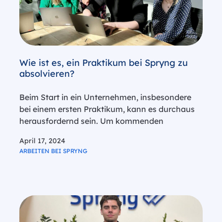
Wie ist es, ein Praktikum bei Spryng zu
absolvieren?
Beim Start in ein Unternehmen, insbesondere
bei einem ersten Praktikum, kann es durchaus
herausfordernd sein. Um kommenden
Praktikanten bei Spryng zu helfen, sich in der
April 17, 2024
Unternehmenswelt zurechtzufinden und das
ARBEITEN BEI SPRYNG
Beste aus ihrer Zeit hier zu machen, hat unsere
aktuelle Marketingpraktikantin Evy…