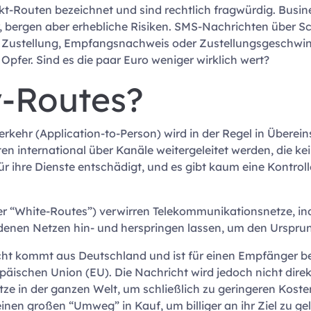
-Routen bezeichnet und sind rechtlich fragwürdig. Busine
ger, bergen aber erhebliche Risiken. SMS-Nachrichten über
 Zustellung, Empfangsnachweis oder Zustellungsgeschwindi
pfer. Sind es die paar Euro weniger wirklich wert?
y-Routes?
rkehr (Application-to-Person) wird in der Regel in Überei
 international über Kanäle weitergeleitet werden, die ke
ür ihre Dienste entschädigt, und es gibt kaum eine Kontrol
er “White-Routes”) verwirren Telekommunikationsnetze, 
nen Netzen hin- und herspringen lassen, um den Ursprung
icht kommt aus Deutschland und ist für einen Empfänger be
päischen Union (EU). Die Nachricht wird jedoch nicht di
tze in der ganzen Welt, um schließlich zu geringeren Kos
einen großen “Umweg” in Kauf, um billiger an ihr Ziel zu g