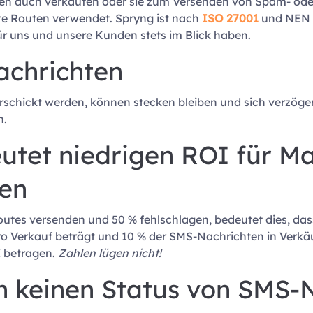
ten auch verkaufen oder sie zum Versenden von Spam- oder
te Routen verwendet. Spryng ist nach
ISO 27001
und NEN 75
für uns und unsere Kunden stets im Blick haben.
achrichten
erschickt werden, können stecken bleiben und sich verzöge
n.
utet niedrigen ROI für Ma
en
tes versenden und 50 % fehlschlagen, bedeutet dies, dass
ro Verkauf beträgt und 10 % der SMS-Nachrichten in Verkä
 betragen.
Zahlen lügen nicht!
n keinen Status von SMS-