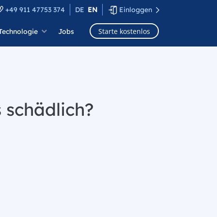
+49 911 47753 374
DE
EN
Einloggen
Starte kostenlos
Technologie
Jobs
 schädlich?