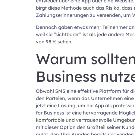
entweder über eine App oder eine Website.
birgt diese Methode auch das Risiko, dass m
Zahlungserinnerungen zu versenden, um V
Dennoch gaben etwas mehr Teilnehmer an, 
weil sie “sichtbarer” ist als jede andere M
von 98 % sehen.
Warum sollte
Business nutz
Obwohl SMS eine effektive Plattform für 
den Parteien, wenn das Unternehmen eine 
jetzt eine Lösung, um die App als profes
for Business ist eine hervorragende Möglic
komfortable und vertrauensvolle Umgebun
mit dieser Option den Großteil seiner Ku
nutzt, den Ihre Kunden bereits verwenden, 